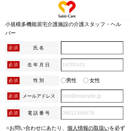
小規模多機能居宅介護施設の介護スタッフ・ヘル
パー
氏名
必須
生年月日
必須
男性
女性
性別
必須
メールアドレス
必須
電話番号
必須
※お問い合わせにあたり、
個人情報の取扱い
を必ず