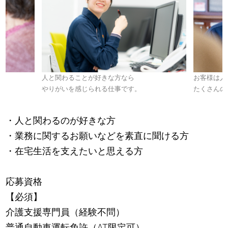
人と関わることが好きな方なら
お客様は人
やりがいを感じられる仕事です。
たくさんの
・人と関わるのが好きな方
・業務に関するお願いなどを素直に聞ける方
・在宅生活を支えたいと思える方
応募資格
【必須】
介護支援専門員（経験不問）
普通自動車運転免許（AT限定可）