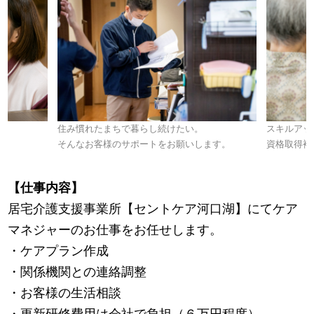
住み慣れたまちで暮らし続けたい。
スキルアッ
そんなお客様のサポートをお願いします。
資格取得補
【仕事内容】
居宅介護支援事業所【セントケア河口湖】にてケア
マネジャーのお仕事をお任せします。
・ケアプラン作成
・関係機関との連絡調整
・お客様の生活相談
・更新研修費用は会社で負担（６万円程度）