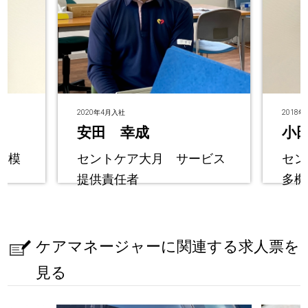
2020年4月入社
2018
安田 幸成
小
規模
セントケア大月 サービス
セン
提供責任者
多機
ケアマネージャーに関連する求人票を
見る