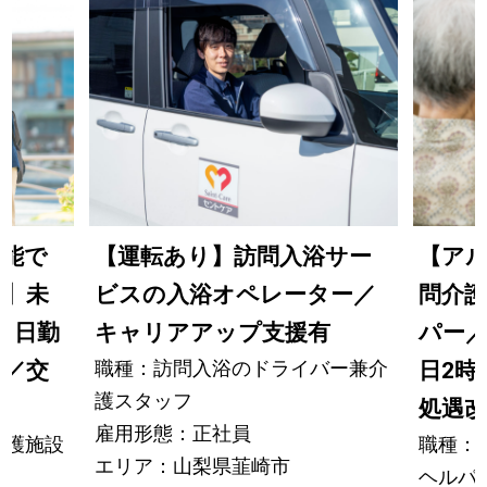
機能で
【運転あり】訪問入浴サー
【ア
ー】未
ビスの入浴オペレーター／
問介
／日勤
キャリアアップ支援有
パー／
職種：訪問入浴のドライバー兼介
可／交
日2時
護スタッフ
処遇改善
雇用形態：正社員
介護施設
職種：
エリア：山梨県韮崎市
ー
ヘルパ